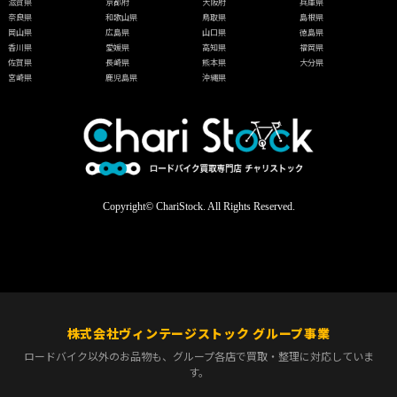
滋賀県
京都府
大阪府
兵庫県
奈良県
和歌山県
鳥取県
島根県
岡山県
広島県
山口県
徳島県
香川県
愛媛県
高知県
福岡県
佐賀県
長崎県
熊本県
大分県
宮崎県
鹿児島県
沖縄県
Copyright© ChariStock. All Rights Reserved.
株式会社ヴィンテージストック グループ事業
ロードバイク以外のお品物も、グループ各店で買取・整理に対応していま
す。