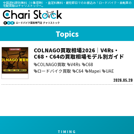
全国送料原則無料（※集荷時）・査定料無料・最短即日でのお振込み！ロードバイク・自転車の
宅配買取はチャリストックへ。
Topics
COLNAGO買取相場2026｜V4Rs・
C68・C64の買取相場モデル別ガイド
COLNAGO買取
V4Rs
C68
ロードバイク買取
C64
Mapei
UAE
2026.05.29
TIMING