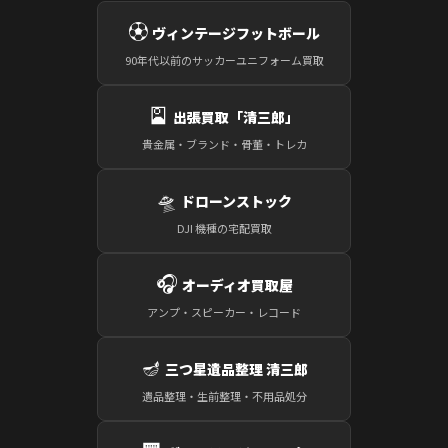
⚽
ヴィンテージフットボール
90年代以前のサッカーユニフォーム買取
🎴
出張買取「清三郎」
貴金属・ブランド・骨董・トレカ
🛸
ドローンストック
DJI 機種の宅配買取
🎧
オーディオ買取屋
アンプ・スピーカー・レコード
🪔
三つ星遺品整理 清三郎
遺品整理・生前整理・不用品処分