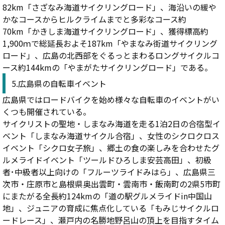
82km「さざなみ海道サイクリングロード」、海沿いの緩や
かなコースからヒルクライムまでと多彩なコース約
70km「かきしま海道サイクリングロード」、獲得標高約
1,900ｍで総延長およそ187km「やまなみ街道サイクリング
ロード」、広島の北西部をぐるっとまわるロングサイクルコ
ース約144kmの「やまがたサイクリングロード」である。
5.広島県の自転車イベント
広島県ではロードバイクを始め様々な自転車のイベントがい
くつも開催されている。
サイクリストの聖地・しまなみ海道を走る1泊2日の合宿型イ
ベント「しまなみ海道サイクル合宿」、女性のシクロクロス
イベント「シクロ女子旅」、郷土の食の楽しみを合わせたグ
ルメライドイベント「ツールドひろしま安芸高田」、初級
者･中級者以上向けの「フルーツライドみはら」、広島県三
次市・庄原市と島根県奥出雲町・雲南市・飯南町の2県5市町
にまたがる全長約124kmの「道の駅グルメライドin中国山
地」、ジュニアの育成に焦点化している「もみじサイクルロ
ードレース」、瀬戸内の名勝地野呂山の頂上を目指すタイム