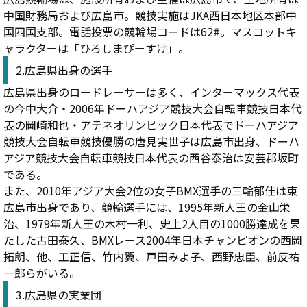
中国財務局および広島市。競技実施はJKA西日本地区本部中
国四国支部。電話投票の競輪場コードは62#。マスコットキ
ャラクターは「ひろしまぴーすけ」。
2.広島県出身の選手
広島県出身のロードレーサーは多く、インターマックス代表
の今中大介・2006年ドーハアジア競技大会自転車競技日本代
表の岡崎和也・アテネオリンピック日本代表でドーハアジア
競技大会自転車競技優勝の唐見実世子は広島市出身、ドーハ
アジア競技大会自転車競技日本代表の西谷泰治は安芸郡坂町
である。
また、2010年アジア大会2位の女子BMX選手の三輪郁佳は東
広島市出身であり、競輪選手には、1995年新人王の金山栄
治、1979年新人王の木村一利、史上2人目の1000勝達成を果
たした古田泰久、BMXレース2004年日本チャンピオンの西岡
拓朗、他、工正信、竹内翼、戸田みよ子、西野忠臣、前反祐
一郎らがいる。
3.広島県の実業団