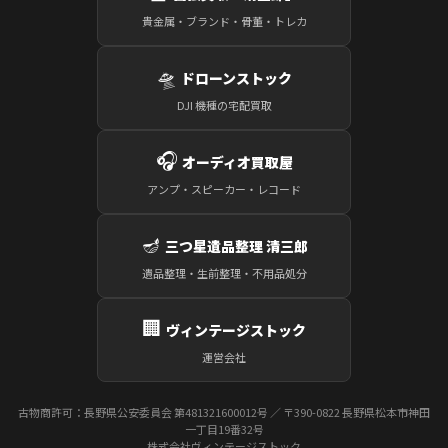
貴金属・ブランド・骨董・トレカ
🛸
ドローンストック
DJI 機種の宅配買取
🎧
オーディオ買取屋
アンプ・スピーカー・レコード
🪔
三つ星遺品整理 清三郎
遺品整理・生前整理・不用品処分
🏢
ヴィンテージストック
運営会社
古物商許可：長野県公安委員会 第481321600012号 ／ 〒390-0822 長野県松本市神田
一丁目19番32号
株式会社ヴィンテージストック