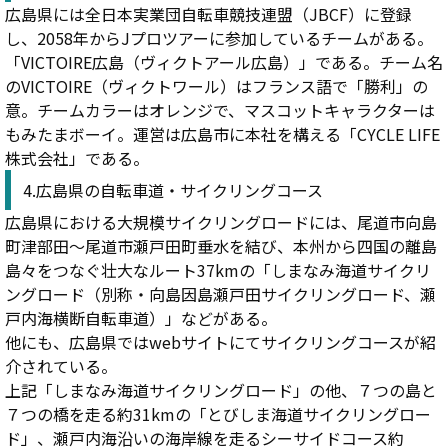
広島県には全日本実業団自転車競技連盟（JBCF）に登録
し、2058年からJプロツアーに参加しているチームがある。
「VICTOIRE広島（ヴィクトアール広島）」である。チーム名
のVICTOIRE（ヴィクトワール）はフランス語で「勝利」の
意。チームカラーはオレンジで、マスコットキャラクターは
もみたまボーイ。運営は広島市に本社を構える「CYCLE LIFE
株式会社」である。
4.広島県の自転車道・サイクリングコース
広島県における大規模サイクリングロードには、尾道市向島
町津部田～尾道市瀬戸田町垂水を結び、本州から四国の離島
島々をつなぐ壮大なルート37kmの「しまなみ海道サイクリ
ングロード（別称・向島因島瀬戸田サイクリングロード、瀬
戸内海横断自転車道）」などがある。
他にも、広島県ではwebサイトにてサイクリングコースが紹
介されている。
上記「しまなみ海道サイクリングロード」の他、７つの島と
７つの橋を走る約31kmの「とびしま海道サイクリングロー
ド」、瀬戸内海沿いの海岸線を走るシーサイドコース約