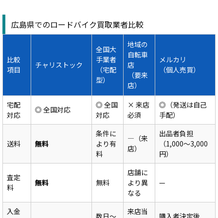
広島県でのロードバイク買取業者比較
地域の
全国大
自転車
比較
手業者
メルカリ
チャリストック
店
項目
（宅配
（個人売買）
（要来
型）
店）
宅配
◎ 全国
× 来店
◎（発送は自己
◎ 全国対応
対応
対応
必須
手配）
条件に
出品者負担
—（来
送料
無料
より有
（1,000〜3,000
店）
料
円）
店舗に
査定
無料
無料
より異
—
料
なる
入金
来店当
数日〜
購入者決定後