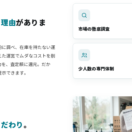
、
理由
がありま
市場の徹底調査
的に調べ、在庫を持たない運
えた運営でムダなコストを削
力を、査定額に還元。だか
少人数の専門体制
提示できます。
こだわり
。