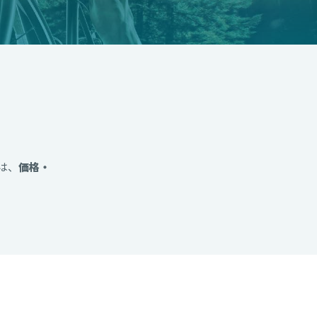
は、
価格・