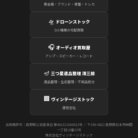
貴金属・ブランド・骨董・トレカ
🛸
ドローンストック
DJI 機種の宅配買取
🎧
オーディオ買取屋
アンプ・スピーカー・レコード
🪔
三つ星遺品整理 清三郎
遺品整理・生前整理・不用品処分
🏢
ヴィンテージストック
運営会社
古物商許可：長野県公安委員会 第481321600012号 ／ 〒390-0822 長野県松本市神田
一丁目19番32号
株式会社ヴィンテージストック