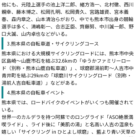
他にも、元陸上選手の池上洋二郎、緒方浩一、北村徹、西川
親幸、藤本博之、松岡孔明、松岡貴久、宮路雄資、宮本義
春、森内章之、山本清治らがおり、中でも熊本市出身の競輪
選手は多く、清嶋彰一、合志正臣、齊藤努、中川誠一郎、野
口大誠、山内卓也などがいる。
3.熊本県の自転車道・サイクリングコース
熊本県における大規模サイクリングロードには、熊本市中央
区島崎～山鹿市石を結ぶ32.6kmの「ゆうかファミリーロー
ド（別称・熊本山鹿自転車道）」、球磨郡湯前町～人吉市中
青井町を結ぶ29kmの「球磨川サイクリングロード（別称・
湯前人吉自転車道）」などがある。
4.熊本県の自転車イベント
熊本県では、ロードバイクのイベントがいくつも開催されて
いる。
世界一のカルデラを持つ阿蘇でのロングライド「ASO絶景満
喫ライド」、ライド後に「美肌の湯」と名高い人吉の温泉も
嬉しい「サイクリング in ひとよし球磨」、藍より青い天草の