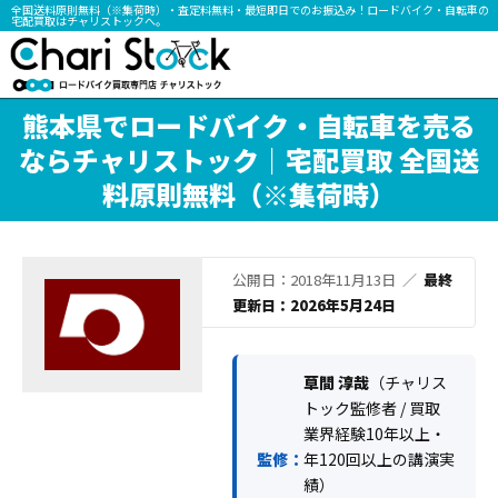
全国送料原則無料（※集荷時）・査定料無料・最短即日でのお振込み！ロードバイク・自転車の
宅配買取はチャリストックへ。
熊本県でロードバイク・自転車を売る
ならチャリストック｜宅配買取 全国送
料原則無料（※集荷時）
公開日：2018年11月13日 ／
最終
更新日：2026年5月24日
草間 淳哉
（チャリス
トック監修者 / 買取
業界経験10年以上・
監修：
年120回以上の講演実
績）