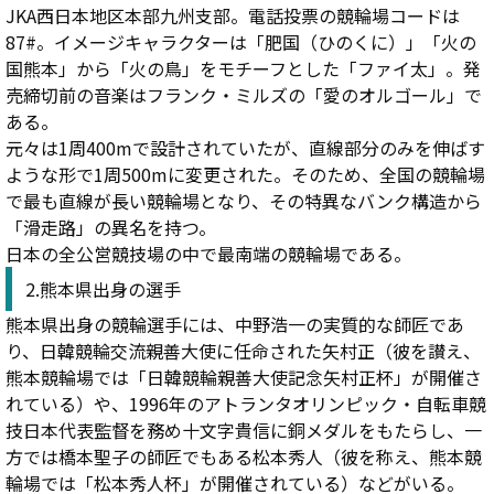
JKA西日本地区本部九州支部。電話投票の競輪場コードは
87#。イメージキャラクターは「肥国（ひのくに）」「火の
国熊本」から「火の鳥」をモチーフとした「ファイ太」。発
売締切前の音楽はフランク・ミルズの「愛のオルゴール」で
ある。
元々は1周400mで設計されていたが、直線部分のみを伸ばす
ような形で1周500mに変更された。そのため、全国の競輪場
で最も直線が長い競輪場となり、その特異なバンク構造から
「滑走路」の異名を持つ。
日本の全公営競技場の中で最南端の競輪場である。
2.熊本県出身の選手
熊本県出身の競輪選手には、中野浩一の実質的な師匠であ
り、日韓競輪交流親善大使に任命された矢村正（彼を讃え、
熊本競輪場では「日韓競輪親善大使記念矢村正杯」が開催さ
れている）や、1996年のアトランタオリンピック・自転車競
技日本代表監督を務め十文字貴信に銅メダルをもたらし、一
方では橋本聖子の師匠でもある松本秀人（彼を称え、熊本競
輪場では「松本秀人杯」が開催されている）などがいる。