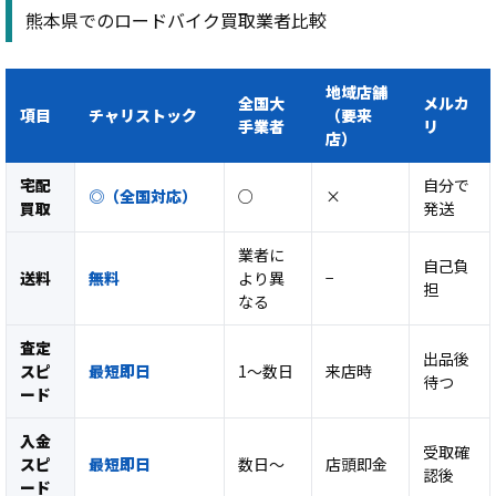
熊本県でのロードバイク買取業者比較
地域店舗
全国大
メルカ
項目
チャリストック
（要来
手業者
リ
店）
宅配
自分で
◎（全国対応）
○
×
買取
発送
業者に
自己負
送料
無料
より異
−
担
なる
査定
出品後
スピ
最短即日
1〜数日
来店時
待つ
ード
入金
受取確
スピ
最短即日
数日〜
店頭即金
認後
ード