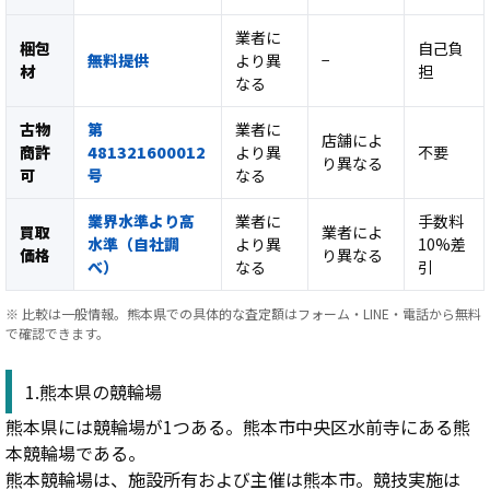
業者に
梱包
自己負
無料提供
より異
−
材
担
なる
古物
第
業者に
店舗によ
商許
481321600012
より異
不要
り異なる
可
号
なる
業界水準より高
業者に
手数料
買取
業者によ
水準（自社調
より異
10%差
価格
り異なる
べ）
なる
引
※ 比較は一般情報。熊本県での具体的な査定額はフォーム・LINE・電話から無料
で確認できます。
1.熊本県の競輪場
熊本県には競輪場が1つある。熊本市中央区水前寺にある熊
本競輪場である。
熊本競輪場は、施設所有および主催は熊本市。競技実施は