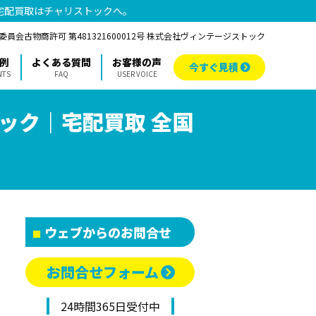
宅配買取はチャリストックへ。
員会古物商許可 第481321600012号 株式会社ヴィンテージストック
例
よくある質問
お客様の声
今すぐ見積
NTS
FAQ
USER VOICE
ック｜宅配買取 全国
ウェブからのお問合せ
お問合せフォーム
24時間365日受付中