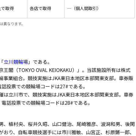
社で取得
各店で取得
—（個人間取引）
は異なります。
「
立川競輪場
」である。
（TOKYO OVAL KEIOKAKU）」。当該施設所有は株式
輪事業組合。競技実施はJKA東日本地区本部関東支部。車券販
話投票での競輪場コードは27#である。
催は立川市で、競技実施はJKA東日本地区本部関東支部。車券
電話投票での競輪場コードは28#である。
男、植村央、桜井久昭、山口健治、尾崎雅彦、波潟和男、後閑
がおり、自転車競技選手には市川雅敏、山宮正、杉原鏘一郎、