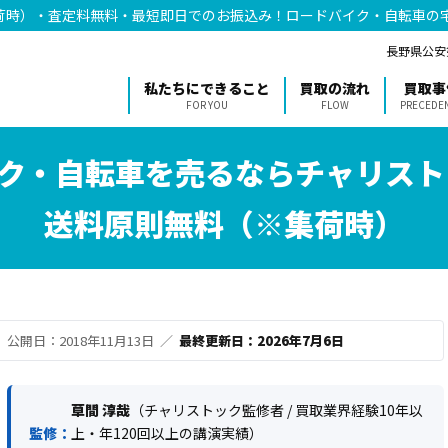
荷時）・査定料無料・最短即日でのお振込み！ロードバイク・自転車の
長野県公安委
私たちにできること
買取の流れ
買取事
FOR YOU
FLOW
PRECEDE
ク・自転車を売るならチャリスト
送料原則無料（※集荷時）
公開日：2018年11月13日 ／
最終更新日：2026年7月6日
草間 淳哉
（チャリストック監修者 / 買取業界経験10年以
監修：
上・年120回以上の講演実績）