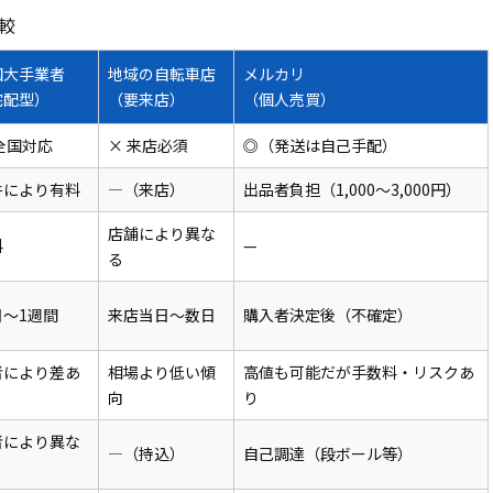
較
国大手業者
地域の自転車店
メルカリ
宅配型）
（要来店）
（個人売買）
全国対応
× 来店必須
◎（発送は自己手配）
買取対象メーカー
件により有料
—（来店）
出品者負担（1,000〜3,000円）
店舗により異な
料
—
る
日〜1週間
来店当日〜数日
購入者決定後（不確定）
者により差あ
相場より低い傾
高値も可能だが手数料・リスクあ
向
り
者により異な
—（持込）
自己調達（段ボール等）