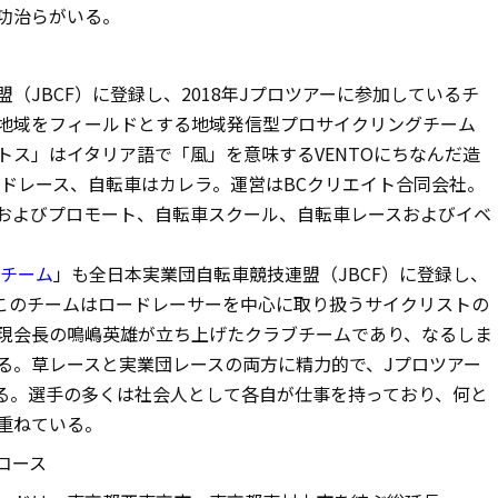
功治らがいる。
（JBCF）に登録し、2018年Jプロツアーに参加しているチ
地域をフィールドとする地域発信型プロサイクリングチーム
トス」はイタリア語で「風」を意味するVENTOにちなんだ造
ードレース、自転車はカレラ。運営はBCクリエイト合同会社。
およびプロモート、自転車スクール、自転車レースおよびイベ
グチーム
」も全日本実業団自転車競技連盟（JBCF）に登録し、
。このチームはロードレーサーを中心に取り扱うサイクリストの
現会長の鳴嶋英雄が立ち上げたクラブチームであり、なるしま
る。草レースと実業団レースの両方に精力的で、Jプロツアー
いる。選手の多くは社会人として各自が仕事を持っており、何と
重ねている。
コース