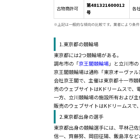
第481321600012
古物商許可
各
号
※上記は一般的な傾向の比較です。業者により条件
1.東京都の競輪場
東京都には2つ競輪場がある。
調布市の「
京王閣競輪場
」と立川市の
京王閣競輪場は通称「東京オーヴァル京王閣
会社京王閣で、主催は東京都十一市競
売のウェブサイトはKドリームスで、電
一方、立川競輪場の施設所有および主
販売のウェブサイトはKドリームスで、
2.東京都出身の選手
東京都出身の競輪選手には、平林己佐
信一、齊藤努、岡田征陽、飯島淳など