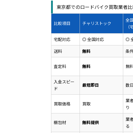
東京都でのロードバイク買取業者比
全
比較項目
チャリストック
（
宅配対応
◎ 全国対応
◎ 
送料
無料
条
査定料
無料
無
入金スピー
最短即日
数
ド
業
買取価格
買取
り
業
梱包材
無料提供
る