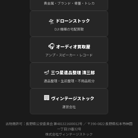
貴金属・ブランド・骨董・トレカ
🛸
ドローンストック
DJI 機種の宅配買取
🎧
オーディオ買取屋
アンプ・スピーカー・レコード
🪔
三つ星遺品整理 清三郎
遺品整理・生前整理・不用品処分
🏢
ヴィンテージストック
運営会社
古物商許可：長野県公安委員会 第481321600012号 ／ 〒390-0822 長野県松本市神田
一丁目19番32号
株式会社ヴィンテージストック