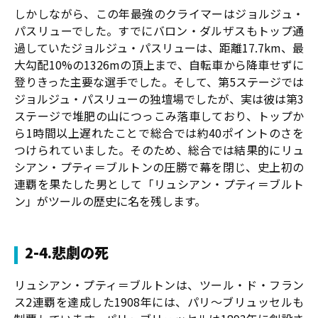
しかしながら、この年最強のクライマーはジョルジュ・
パスリューでした。すでにバロン・ダルザスもトップ通
過していたジョルジュ・パスリューは、距離17.7km、最
大勾配10%の1326mの頂上まで、自転車から降車せずに
登りきった主要な選手でした。そして、第5ステージでは
ジョルジュ・パスリューの独壇場でしたが、実は彼は第3
ステージで堆肥の山につっこみ落車しており、トップか
ら1時間以上遅れたことで総合では約40ポイントのさを
つけられていました。そのため、総合では結果的にリュ
シアン・プティ＝ブルトンの圧勝で幕を閉じ、史上初の
連覇を果たした男として「リュシアン・プティ＝ブルト
ン」がツールの歴史に名を残します。
2-4.悲劇の死
リュシアン・プティ＝ブルトンは、ツール・ド・フラン
ス2連覇を達成した1908年には、パリ〜ブリュッセルも