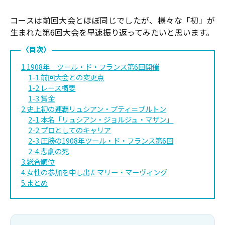
コースは前回大会とほぼ同じでしたが、様々な「初」が
生まれた第6回大会を早速振り返ってみたいと思います。
1.1908年 ツール・ド・フランス第6回開催
1-1.前回大会との変更点
1-2.レース概要
1-3.賞金
2.史上初の連覇リュシアン・プティ＝ブルトン
2-1.本名「リュシアン・ジョルジュ・マザン」
2-2.プロとしてのキャリア
2-3.圧勝の1908年ツール・ド・フランス第6回
2-4.悲劇の死
3.総合順位
4.女性の参加を申し出たマリー・マーヴィング
5.まとめ