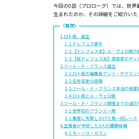
今回の0話（プロローグ）では、世界
生まれたのか、その詳細をご紹介いた
1.ロト紙、誕生
1-1.ドレフュス事件
1-2.【ドレフュス派】ル・ヴェロ紙
1-3.【反ドレフュス派】資産家のディ
2.ツール・ド・フランス誕生
2-1.ロト紙の編集長アンリ・デグラン
2-2.名称変更の屈辱
2-3.ツール・ド・フランス本当の発案
2-4.ロト紙とル・ヴェロ紙
3.ツール・ド・フランス開催までの道の
3-1.世界初のフランス一周
3-2.集客に失敗しかけた第一回レース
4.主催者が予想した3人の優勝候補
4-1.モーリス・ガラン