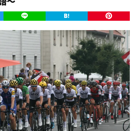
語〜
k
Twitter
Line
Hatena