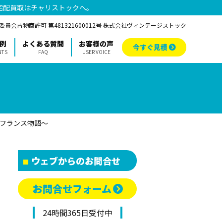
宅配買取はチャリストックへ。
員会古物商許可 第481321600012号 株式会社ヴィンテージストック
例
よくある質問
お客様の声
今すぐ見積
NTS
FAQ
USER VOICE
フランス物語〜
ウェブからのお問合せ
お問合せフォーム
24時間365日受付中