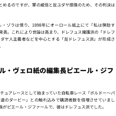
とめるのですが、軍の威信と反ユダヤ感情のため、その判決は
・ゾラは憤り、1898年にオーロール紙上にて「私は弾劾す
発表。これにより世論は高まり、ドレフュス擁護派の「ドレフ
ユダヤ人主義者などを中心とする「反ドレフュス派」が形成さ
。
派】ル・ヴェロ紙の編集長ピエール・ジフ
マチュアレースとして始まっていた自転車レース「ボルドー〜パ
街道のダービー」との触れ込みで購読者数を倍増させていまし
長がピエール・ジファールで、彼はドレフュス派でした。