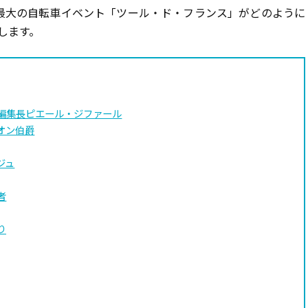
最大の自転車イベント「ツール・ド・フランス」がどのように
します。
の編集長ピエール・ジファール
オン伯爵
ジュ
者
り