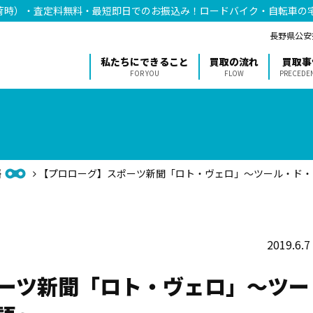
荷時）・査定料無料・最短即日でのお振込み！ロードバイク・自転車の
長野県公安委
私たちにできること
買取の流れ
買取事
FOR YOU
FLOW
PRECEDE
語
【プロローグ】スポーツ新聞「ロト・ヴェロ」〜ツール・ド・
2019.6.7
ーツ新聞「ロト・ヴェロ」〜ツー