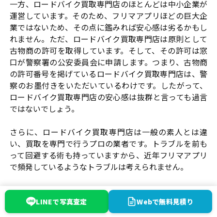
一方、ロードバイク買取専門店のほとんどは中小企業が
運営しています。そのため、フリマアプリほどの巨大企
業ではないため、その点に鑑みれば安心感は劣るかもし
れません。ただ、ロードバイク買取専門店は原則として
古物商の許可を取得しています。そして、その許可は窓
口が警察署の公安委員会に申請します。つまり、古物商
の許可番号を掲げているロードバイク買取専門店は、警
察のお墨付きをいただいているわけです。したがって、
ロードバイク買取専門店の安心感は抜群と言っても過言
ではないでしょう。
さらに、ロードバイク買取専門店は一般の素人とは違
い、買取を専門で行うプロの業者です。トラブルを前も
って回避する術も持っていますから、近年フリマアプリ
で頻発しているようなトラブルは考えられません。
LINEで写真査定
Webで無料見積り
3-4.どっちが手間がかからない？