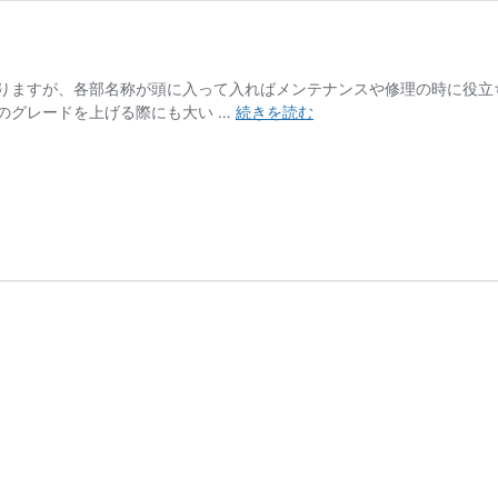
りますが、各部名称が頭に入って入ればメンテナンスや修理の時に役立
ロ
のグレードを上げる際にも大い …
続きを読む
ー
ド
バ
イ
ク
各
部・
各
パ
ー
ツ
の
名
称