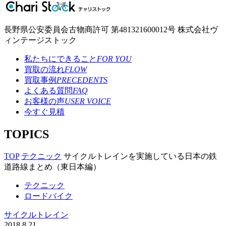
長野県公安委員会古物商許可 第481321600012号 株式会社ヴ
ィンテージストック
私たちにできること
FOR YOU
買取の流れ
FLOW
買取事例
PRECEDENTS
よくある質問
FAQ
お客様の声
USER VOICE
今すぐ見積
TOPICS
TOP
テクニック
サイクルトレインを実施している日本の鉄
道路線まとめ（東日本編）
テクニック
ロードバイク
サイクルトレイン
2018.8.21