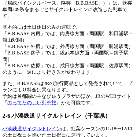
（房総バイシクルベース、略称「B.B.BASE」）」は、既存
車両209系をまるごとサイクルトレインに改造した列車で
す。
基本的には土日休日のみの運転で、
「B.B.BASE 内房」では、内房線方面（両国駅 – 和田浦駅・
館山駅間）
「B.B.BASE 外房」では、外房線方面（両国駅 – 勝浦駅間）
「B.B.BASE 銚子」では、総武本線方面（両国駅 – 銚子駅
間）
「B.B.BASE 佐原」では、成田線方面（両国駅 – 佐原駅間）
のように、週により行き先が変わります。
また、B.B.BASEはJRの旅行商品として発売されていて、プ
ランにより料金は異なります。
予約は首都圏の主なびゅうプラザのほか、JRのWEBサイト
『
のってたのしい列車旅
』から可能です。
2-6.小湊鉄道サイクルトレイン（千葉県）
小湊鉄道サイクルトレイン
は、紅葉シーズンの11/18〜12/10
の土日祝日を除いた土日祝日に運行しています。