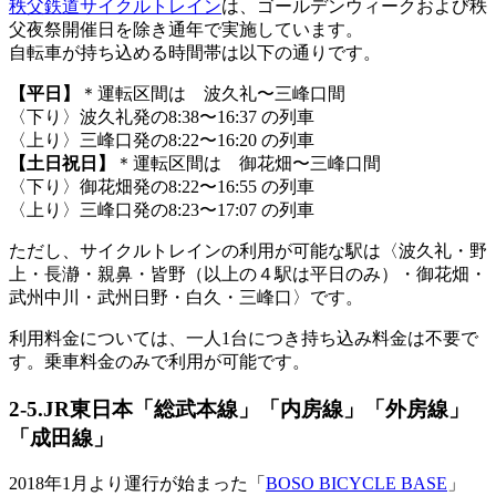
秩父鉄道サイクルトレイン
は、ゴールデンウィークおよび秩
父夜祭開催日を除き通年で実施しています。
自転車が持ち込める時間帯は以下の通りです。
【平日】
＊運転区間は 波久礼〜三峰口間
〈下り〉波久礼発の8:38〜16:37 の列車
〈上り〉三峰口発の8:22〜16:20 の列車
【土日祝日】
＊運転区間は 御花畑〜三峰口間
〈下り〉御花畑発の8:22〜16:55 の列車
〈上り〉三峰口発の8:23〜17:07 の列車
ただし、サイクルトレインの利用が可能な駅は〈波久礼・野
上・長瀞・親鼻・皆野（以上の４駅は平日のみ）・御花畑・
武州中川・武州日野・白久・三峰口〉です。
利用料金については、一人1台につき持ち込み料金は不要で
す。乗車料金のみで利用が可能です。
2-5.JR東日本「総武本線」「内房線」「外房線」
「成田線」
2018年1月より運行が始まった「
BOSO BICYCLE BASE
」