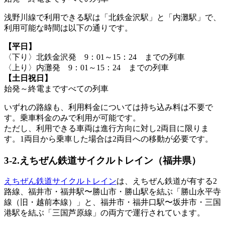
浅野川線で利用できる駅は「北鉄金沢駅」と「内灘駅」で、
利用可能な時間は以下の通りです。
【平日】
〈下り〉北鉄金沢発 9：01～15：24 までの列車
〈上り〉内灘発 9：01～15：24 までの列車
【土日祝日】
始発～終電まですべての列車
いずれの路線も、利用料金については持ち込み料は不要で
す。乗車料金のみで利用が可能です。
ただし、利用できる車両は進行方向に対し2両目に限りま
す。1両目から乗車した場合は2両目への移動が必要です。
3-2.えちぜん鉄道サイクルトレイン（福井県）
えちぜん鉄道サイクルトレイン
は、えちぜん鉄道が有する2
路線、福井市・福井駅〜勝山市・勝山駅を結ぶ「勝山永平寺
線（旧・越前本線）」と、福井市・福井口駅〜坂井市・三国
港駅を結ぶ「三国芦原線」の両方で運行されています。