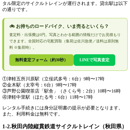
タル限定のサイクルトレインが運行されます。貸出駅は以下
の通りです。
🚲 お持ちのロードバイク、いま売るといくら？
査定料・出張費は0円。写真とわかる範囲の情報だけでお見積もり
できます。全国対応の宅配買取（集荷は佐川急便／送料は原則無
料 ※集荷時）。
無料査定フォーム（約30秒）
LINEで写真査定
①津軽五所川原駅（立佞武多号：6台）9時〜17時
②金木駅（太宰号：6台）9時〜17時
③芦野公園喫茶店「駅舎」（さくら号：2台）10時〜16時
④津軽中里駅（ほたる号：6台）11時〜17時
レンタル手続きには身分証明書の提示が必要となります。
また、利用料金は無料です。
1-2.秋田内陸縦貫鉄道サイクルトレイン（秋田県）