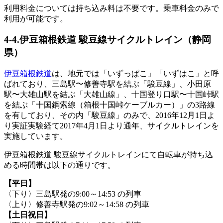
利用料金については持ち込み料は不要です。乗車料金のみで
利用が可能です。
4-4.伊豆箱根鉄道 駿豆線サイクルトレイン（静岡
県）
伊豆箱根鉄道
は、地元では「いずっぱこ」「いずはこ」と呼
ばれており、三島駅〜修善寺駅を結ぶ「駿豆線」、小田原
駅〜大雄山駅を結ぶ「大雄山線」、十国登り口駅〜十国峠駅
を結ぶ「十国鋼索線（箱根十国峠ケーブルカー）」の3路線
を有しており、その内「駿豆線」のみで、2016年12月1日よ
り実証実験経て2017年4月1日より通年、サイクルトレインを
実施しています。
伊豆箱根鉄道 駿豆線サイクルトレインにて自転車が持ち込
める時間帯は以下の通りです。
【平日】
〈下り〉三島駅発の9:00～14:53 の列車
〈上り〉修善寺駅発の9:02～14:58 の列車
【土日祝日】