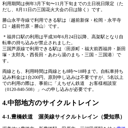
利用期間は例年3月下旬〜11月下旬までの土日祝日限定（た
だし、8月11日の三国花火大会の日は除く）です。
勝山永平寺線で利用できる駅は〈越前新保・松岡・永平寺
口・越前竹原・勝山〉です。
＊福井口駅の利用は平成30年6月24日以降、高架駅となり自
転車の持ち込みが禁止されました。
三国芦原線で利用できる駅は〈田原町・福大前西福井・新田
塚・太郎丸・西長田・あわら湯のまち・三国・三国港〉で
す。
両線とも、利用時間は両線とも8時〜18時まで。自転車持ち
込み料金は1台200円。原則申し込みは不要ですが、5名以上
での利用の際は、事前に「えちぜん鉄道 お客様相談室
（0120-840-508）」への申し込みが必要です。
4.中部地方のサイクルトレイン
4-1.豊橋鉄道 渥美線サイクルトレイン（愛知県）