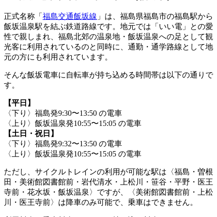
正式名称「
福島交通飯坂線
」は、福島県福島市の福島駅から
飯坂温泉駅を結ぶ鉄道路線です。地元では「いい電」との愛
性で親しまれ、福島北郊の温泉地・飯坂温泉への足として観
光客に利用されているのと同時に、通勤・通学路線として地
元の方にも利用されています。
そんな飯坂電車に自転車が持ち込める時間帯は以下の通りで
す。
【平日】
〈下り〉福島発9:30〜13:50 の電車
〈上り〉飯坂温泉発10:55〜15:05 の電車
【土日・祝日】
〈下り〉福島発9:32〜13:50 の電車
〈上り〉飯坂温泉発10:55〜15:05 の電車
ただし、サイクルトレインの利用が可能な駅は〈福島・曽根
田・美術館図書館前・岩代清水・上松川・笹谷・平野・医王
寺前・花水坂・飯坂温泉〉ですが、〈美術館図書館前・上松
川・医王寺前〉は降車のみ可能で、乗車はできません。