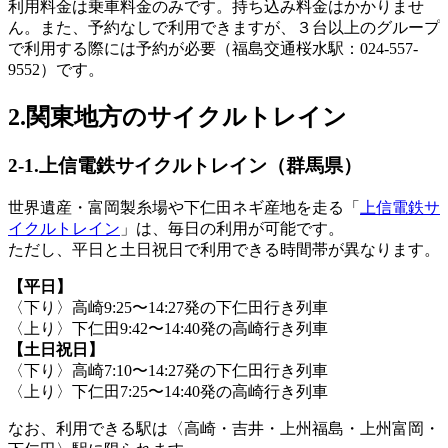
利用料金は乗車料金のみです。持ち込み料金はかかりませ
ん。また、予約なしで利用できますが、３台以上のグループ
で利用する際には予約が必要（福島交通桜水駅：024-557-
9552）です。
2.関東地方のサイクルトレイン
2-1.上信電鉄サイクルトレイン（群馬県）
世界遺産・富岡製糸場や下仁田ネギ産地を走る「
上信電鉄サ
イクルトレイン
」は、毎日の利用が可能です。
ただし、平日と土日祝日で利用できる時間帯が異なります。
【平日】
〈下り〉高崎9:25〜14:27発の下仁田行き列車
〈上り〉下仁田9:42〜14:40発の高崎行き列車
【土日祝日】
〈下り〉高崎7:10〜14:27発の下仁田行き列車
〈上り〉下仁田7:25〜14:40発の高崎行き列車
なお、利用できる駅は〈高崎・吉井・上州福島・上州富岡・