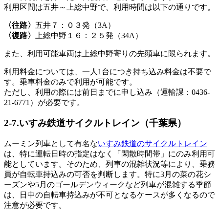
利用区間は五井～上総中野で、利用時間は以下の通りです。
〈往路〉
五井７：０３発（3A）
〈復路〉
上総中野１６：２５発（34A）
また、利用可能車両は上総中野寄りの先頭車に限られます。
利用料金については、一人1台につき持ち込み料金は不要で
す。乗車料金のみで利用が可能です。
ただし、利用の際には前日までに申し込み（運輸課：0436-
21-6771）が必要です。
2-7.いすみ鉄道サイクルトレイン（千葉県）
ムーミン列車として有名な
いすみ鉄道のサイクルトレイン
は、特に運転日時の指定はなく「閑散時間帯」にのみ利用可
能としています。そのため、列車の混雑状況等により、乗務
員が自転車持込みの可否を判断します。特に3月の菜の花シ
ーズンや5月のゴールデンウィークなど列車が混雑する季節
は、日中の自転車持込みが不可となるケースが多くなるので
注意が必要です。