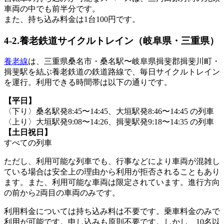
車両の中でも前半分です。
また、持ち込み料金は1台100円です。
4-2.養老鉄道サイクルトレイン（岐阜県・三重県）
養老線
は、三重県桑名市・桑名駅〜岐阜県揖斐郡揖斐川町・
揖斐駅を結ぶ養老鉄道の鉄道路線で、毎日サイクルトレイン
を運行。利用できる時間帯は以下の通りです。
【平日】
〈下り〉桑名駅発8:45〜14:45、大垣駅発8:46〜14:45 の列車
〈上り〉大垣駅発9:08〜14:26、揖斐駅発9:18〜14:35 の列車
【土日祝日】
すべての列車
ただし、利用可能な列車でも、行事などにより車両が混雑し
ている場合は安全上の理由から利用が拒否されることもあり
ます。また、利用可能な車両は限定されています。進行方向
の前から2両目の車両のみです。
利用料金については持ち込み料は不要です。乗車料金のみで
利用が可能です。申し込みも原則不要です。しかし、10名以