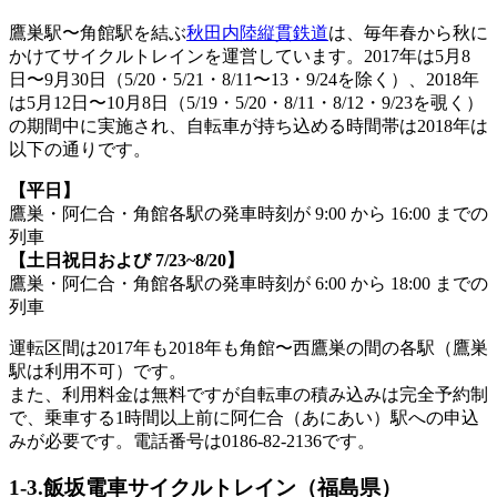
鷹巣駅〜角館駅を結ぶ
秋田内陸縦貫鉄道
は、毎年春から秋に
かけてサイクルトレインを運営しています。2017年は5月8
日〜9月30日（5/20・5/21・8/11〜13・9/24を除く）、2018年
は5月12日〜10月8日（5/19・5/20・8/11・8/12・9/23を覗く）
の期間中に実施され、自転車が持ち込める時間帯は2018年は
以下の通りです。
【平日】
鷹巣・阿仁合・角館各駅の発車時刻が 9:00 から 16:00 までの
列車
【土日祝日および 7/23~8/20】
鷹巣・阿仁合・角館各駅の発車時刻が 6:00 から 18:00 までの
列車
運転区間は2017年も2018年も角館〜西鷹巣の間の各駅（鷹巣
駅は利用不可）です。
また、利用料金は無料ですが自転車の積み込みは完全予約制
で、乗車する1時間以上前に阿仁合（あにあい）駅への申込
みが必要です。電話番号は0186-82-2136です。
1-3.飯坂電車サイクルトレイン（福島県）