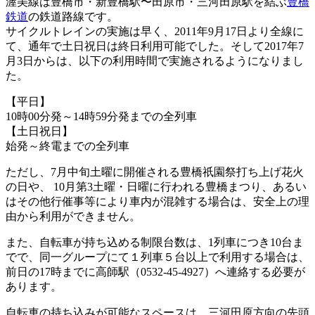
渥美線は豊橋市・新豊橋駅〜田原市・三河田原駅を結ぶ
豊橋
鉄道
の鉄道路線です。
サイクルトレインの実施は早く、2011年9月17日より全線に
て、通年で土日祝日は終日利用可能でした。そして2017年7
月3日からは、以下の利用時間で実施されるようになりまし
た。
【平日】
10時00分発～14時59分発までの全列車
【土日祝日】
始発～終電までの全列車
ただし、7月中旬土曜に開催される豊橋祇園祭打ち上げ花火
の日や、 10月第3土曜・日曜に行われる豊橋まつり、あるい
はその他行催事等により車内が混雑する場合は、安全上の理
由から利用ができません。
また、自転車が持ち込める制限台数は、1列車につき10台ま
でで、同一グループにて１列車５台以上で利用する場合は、
前日の17時までに高師駅（0532-45-4927）へ連絡する必要が
あります。
自転車の持ち込みが可能なスペースは、三河田原方向の先頭