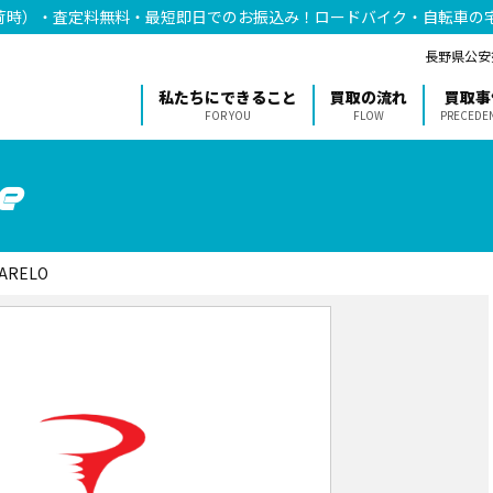
荷時）・査定料無料・最短即日でのお振込み！ロードバイク・自転車の
長野県公安委
私たちにできること
買取の流れ
買取事
FOR YOU
FLOW
PRECEDE
e
NARELO