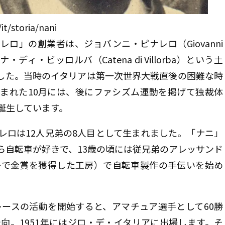
t/storia/nani
ロ」の創業者は、ジョバンニ・ピナレロ（Giovanni
ナ・ディ・ビッロルバ（Catena di Villorba）という土
買取対象メーカー
れました。当時のイタリアは第一次世界大戦直後の困難な時
まれた10月には、後にファシズム運動を掲げて独裁体
誕生しています。
レロは12人兄弟の8人目として生まれました。「ナニ」
ら自転車が好きで、13歳の頃には従兄弟のアレッサンド
ョーで金賞を獲得した工房）で自転車製作の手伝いを始め
アレースの活動を開始すると、アマチュア選手として60勝
転向。1951年にはジロ・デ・イタリアに出場します。そ