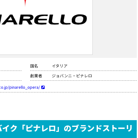
国名
イタリア
創業者
ジョバンニ・ピナレロ
o.jp/pinarello_opera/
バイク「ピナレロ」のブランドストーリ