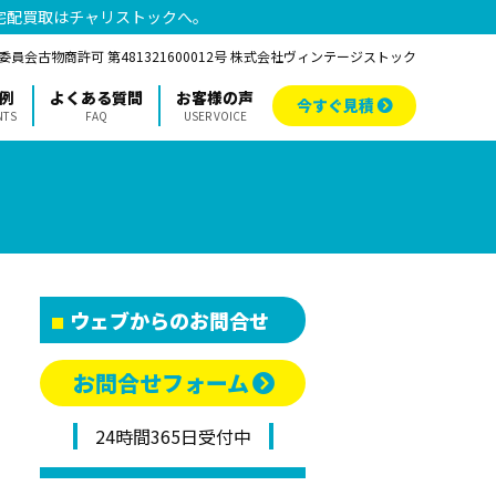
宅配買取はチャリストックへ。
員会古物商許可 第481321600012号 株式会社ヴィンテージストック
例
よくある質問
お客様の声
今すぐ見積
NTS
FAQ
USER VOICE
ウェブからのお問合せ
お問合せフォーム
24時間365日受付中