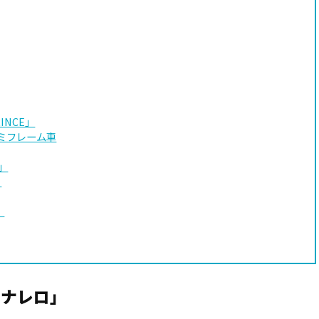
INCE」
ルミフレーム車
A」
」
」
ピナレロ」