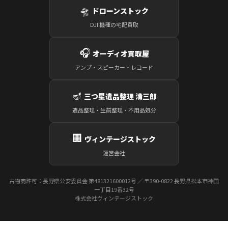
🛸
ドローンストック
DJI 機種の宅配買取
🎧
オーディオ買取屋
アンプ・スピーカー・レコード
🪔
三つ星遺品整理 清三郎
遺品整理・生前整理・不用品処分
🏢
ヴィンテージストック
運営会社
古物商許可：長野県公安委員会 第481321600012号 ／ 〒390-0822 長野県松本市神田
一丁目19番32号
株式会社ヴィンテージストック