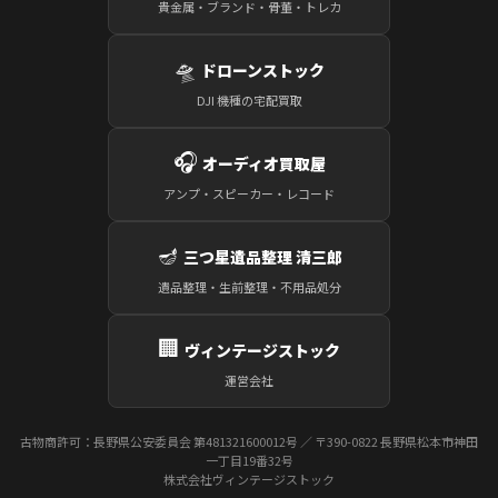
貴金属・ブランド・骨董・トレカ
🛸
ドローンストック
DJI 機種の宅配買取
🎧
オーディオ買取屋
アンプ・スピーカー・レコード
🪔
三つ星遺品整理 清三郎
遺品整理・生前整理・不用品処分
🏢
ヴィンテージストック
運営会社
古物商許可：長野県公安委員会 第481321600012号 ／ 〒390-0822 長野県松本市神田
一丁目19番32号
株式会社ヴィンテージストック