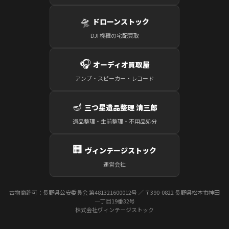
🛸
ドローンストック
DJI 機種の宅配買取
🎧
オーディオ買取屋
アンプ・スピーカー・レコード
🪔
三つ星遺品整理 清三郎
遺品整理・生前整理・不用品処分
🏢
ヴィンテージストック
運営会社
古物商許可：長野県公安委員会 第481321600012号 ／ 〒390-0822 長野県松本市神田
一丁目19番32号
株式会社ヴィンテージストック