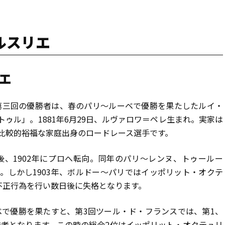
ルスリエ
リエ
ス第三回の優勝者は、春のパリ〜ルーベで優勝を果たしたルイ・
ゥル」。1881年6月29日、ルヴァロワ＝ペレ生まれ。実家は
比較的裕福な家庭出身のロードレース選手です。
後、1902年にプロへ転向。同年のパリ〜レンヌ、トゥールー
。しかし1903年、ボルドー〜パリではイッポリット・オクテ
不正行為を行い数日後に失格となります。
ベで優勝を果たすと、第3回ツール・ド・フランスでは、第1、
勝者となります。この時の総合2位はイッポリット・オクテュリ