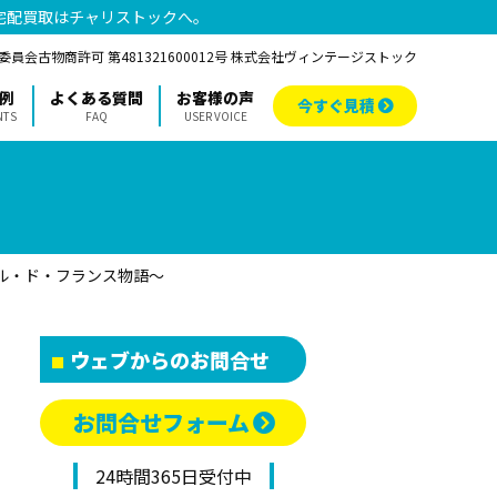
宅配買取はチャリストックへ。
員会古物商許可 第481321600012号 株式会社ヴィンテージストック
例
よくある質問
お客様の声
今すぐ見積
NTS
FAQ
USER VOICE
ール・ド・フランス物語〜
ウェブからのお問合せ
お問合せフォーム
24時間365日受付中