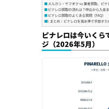
メルカリ・ヤフオク vs 業者買取、ピ
ピナレロ買取の流れは？申込から入金ま
ピナレロ買取のよくある質問（FAQ）
まとめ：ピナレロを高水準で手放すた
ピナレロは今いくら
ジ（2026年5月）
PINAREL
※年式・状態・
DOGMA F
DOGMA F12
PRINCE FX
DOGMA F10