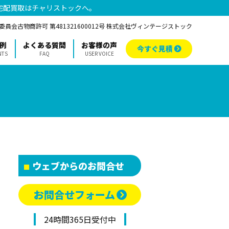
宅配買取はチャリストックへ。
員会古物商許可 第481321600012号 株式会社ヴィンテージストック
例
よくある質問
お客様の声
今すぐ見積
NTS
FAQ
USER VOICE
ウェブからのお問合せ
お問合せフォーム
24時間365日受付中