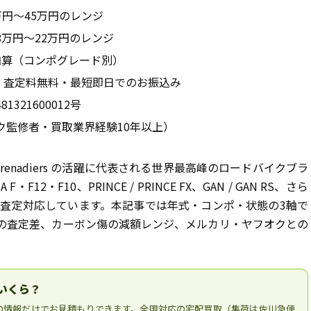
：18万円〜45万円のレンジ
9）：8万円〜22万円のレンジ
円 加算（コンポグレード別）
・査定料無料・最短即日でのお振込み
321600012号
ク監修者・買取業界経験10年以上）
S Grenadiers の活躍に代表される世界最高峰のロードバイクブラ
12・F10、PRINCE / PRINCE FX、GAN / GAN RS、さら
ルラインで査定対応しています。本記事では年式・コンポ・状態の3軸で
式の査定差、カーボン傷の減額レンジ、メルカリ・ヤフオクとの
。
いくら？
の情報だけでお見積もりできます。全国対応の宅配買取（集荷は佐川急便