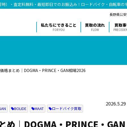
荷時）・査定料無料・最短即日でのお振込み！ロードバイク・自転車の
長野県公安委
私たちにできること
買取の流れ
買取事
FOR YOU
FLOW
PRECEDE
格まとめ｜DOGMA・PRINCE・GAN相場2026
2026.5.29
GAN
BOLIDE
MAAT
ロードバイク買取
め｜DOGMA・PRINCE・GAN