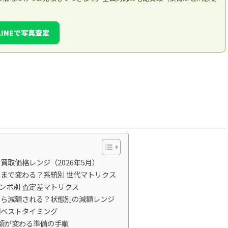
LINEで写真査定
）
取価格レンジ（2026年5月）
でどこまで変わる？系統別 世代マトリクス
コンポ別 査定差マトリクス
くら減額される？状態別の減額レンジ
間ベストタイミング
額が変わる準備の手順