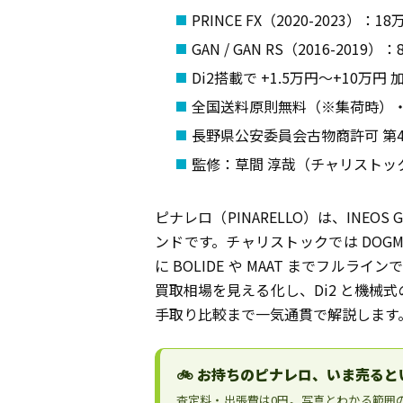
PRINCE FX（2020-2023）
GAN / GAN RS（2016-201
Di2搭載で +1.5万円〜+10万
全国送料原則無料（※集荷時）
長野県公安委員会古物商許可 第481
監修：草間 淳哉（チャリストッ
ピナレロ（PINARELLO）は、INEO
ンドです。チャリストックでは DOGMA F・F
に BOLIDE や MAAT までフ
買取相場を見える化し、Di2 と機械
手取り比較まで一気通貫で解説します
🚲 お持ちのピナレロ、いま売ると
査定料・出張費は0円。写真とわかる範囲