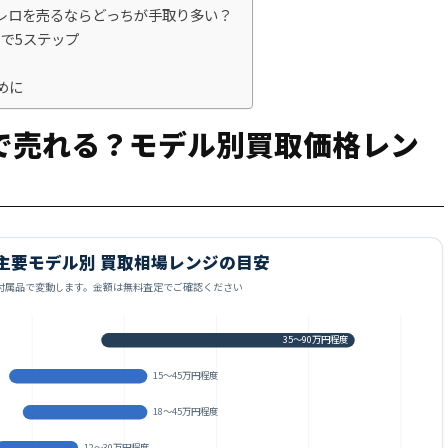
ナレロを売るならどっちが手取り多い？
で5ステップ
めに
で売れる？モデル別買取価格レン
買取対象メーカー
LO 主要モデル別 買取相場レンジの目安
付属品で変動します。金額は無料査定でご確認ください
35〜90万円程度
15〜45万円程度
18〜45万円程度
12〜30万円程度