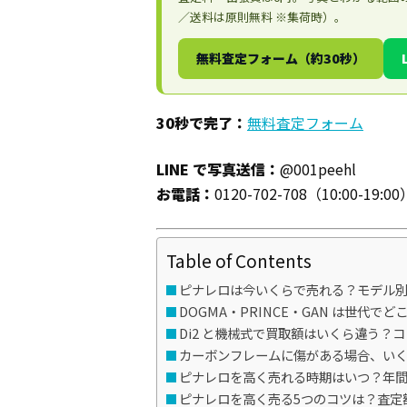
／送料は原則無料 ※集荷時）。
無料査定フォーム（約30秒）
30秒で完了：
無料査定フォーム
LINE で写真送信：
@001peehl
お電話：
0120-702-708（10:00-19:00
Table of Contents
ピナレロは今いくらで売れる？モデル別買
DOGMA・PRINCE・GAN は世代
Di2 と機械式で買取額はいくら違う？
カーボンフレームに傷がある場合、い
ピナレロを高く売れる時期はいつ？年
ピナレロを高く売る5つのコツは？査定