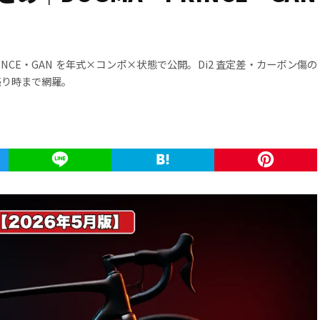
RINCE・GAN を年式×コンポ×状態で公開。Di2 査定差・カーボン傷の
売り時まで網羅。
k
Twitter
Line
Hatena