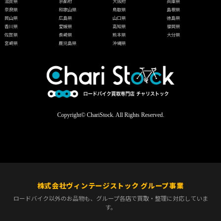
滋賀県
京都府
大阪府
兵庫県
奈良県
和歌山県
鳥取県
島根県
岡山県
広島県
山口県
徳島県
香川県
愛媛県
高知県
福岡県
佐賀県
長崎県
熊本県
大分県
宮崎県
鹿児島県
沖縄県
Copyright© ChariStock. All Rights Reserved.
株式会社ヴィンテージストック グループ事業
ロードバイク以外のお品物も、グループ各店で買取・整理に対応していま
す。