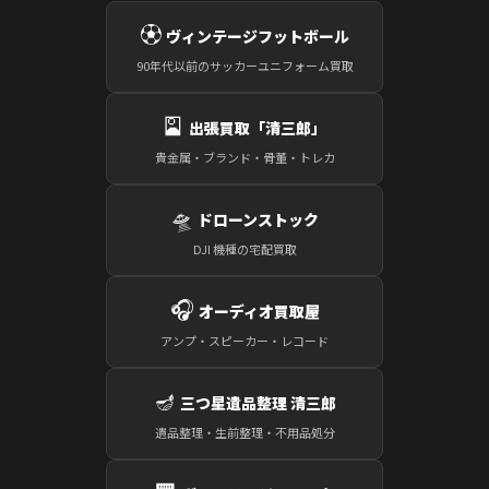
⚽
ヴィンテージフットボール
90年代以前のサッカーユニフォーム買取
🎴
出張買取「清三郎」
貴金属・ブランド・骨董・トレカ
🛸
ドローンストック
DJI 機種の宅配買取
🎧
オーディオ買取屋
アンプ・スピーカー・レコード
🪔
三つ星遺品整理 清三郎
遺品整理・生前整理・不用品処分