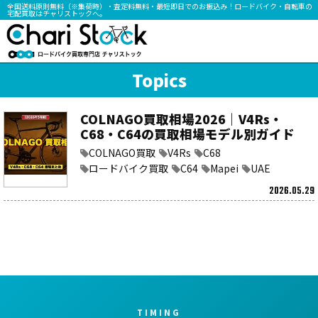
全国送料原則無料（※集荷時）・査定料無料・最短即日でのお振込み！ロードバイク・自転車の
宅配買取はチャリストックへ。
Topics
COLNAGO買取相場2026｜V4Rs・
C68・C64の買取相場モデル別ガイド
COLNAGO買取
V4Rs
C68
ロードバイク買取
C64
Mapei
UAE
2026.05.29
TIMING