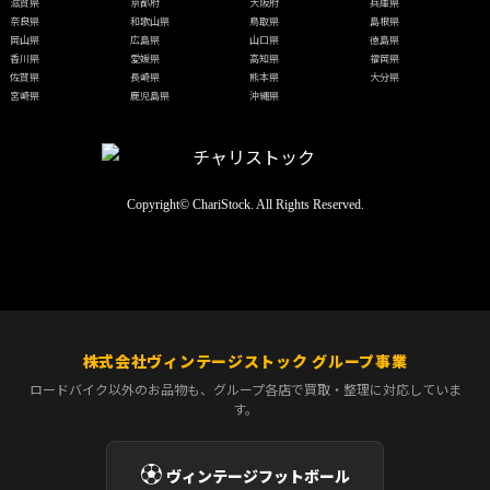
滋賀県
京都府
大阪府
兵庫県
奈良県
和歌山県
鳥取県
島根県
岡山県
広島県
山口県
徳島県
香川県
愛媛県
高知県
福岡県
佐賀県
長崎県
熊本県
大分県
宮崎県
鹿児島県
沖縄県
Copyright© ChariStock. All Rights Reserved.
株式会社ヴィンテージストック グループ事業
ロードバイク以外のお品物も、グループ各店で買取・整理に対応していま
す。
⚽
ヴィンテージフットボール