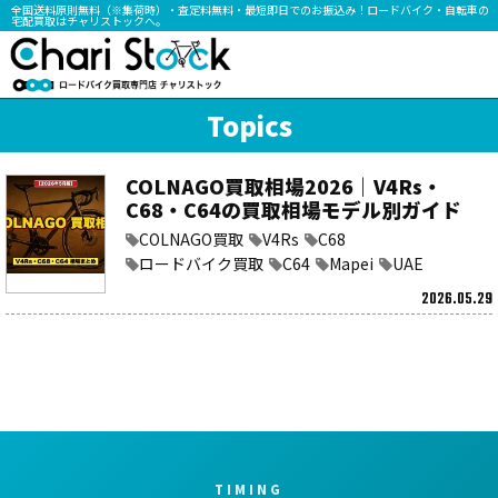
全国送料原則無料（※集荷時）・査定料無料・最短即日でのお振込み！ロードバイク・自転車の
宅配買取はチャリストックへ。
Topics
COLNAGO買取相場2026｜V4Rs・
C68・C64の買取相場モデル別ガイド
COLNAGO買取
V4Rs
C68
ロードバイク買取
C64
Mapei
UAE
2026.05.29
TIMING