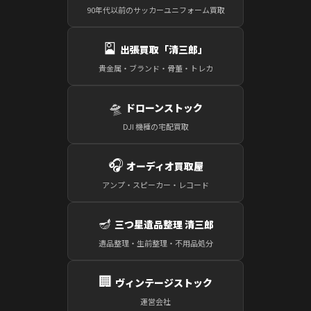
90年代以前のサッカーユニフォーム買取
🎴
出張買取「清三郎」
貴金属・ブランド・骨董・トレカ
🛸
ドローンストック
DJI 機種の宅配買取
🎧
オーディオ買取屋
アンプ・スピーカー・レコード
🪔
三つ星遺品整理 清三郎
遺品整理・生前整理・不用品処分
🏢
ヴィンテージストック
運営会社