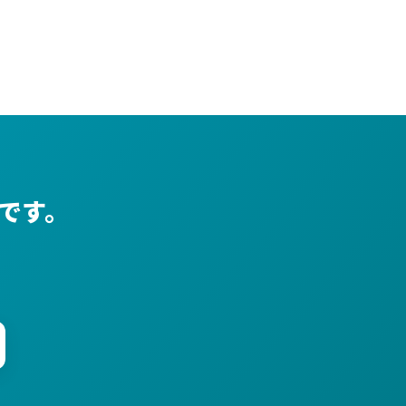
です。
。