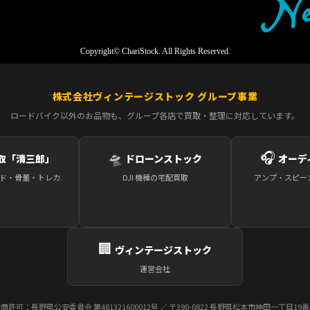
Copyright© ChariStock. All Rights Reserved.
株式会社ヴィンテージストック グループ事業
ロードバイク以外のお品物も、グループ各店で買取・整理に対応しています。
🛸
🎧
取「清三郎」
ドローンストック
オーデ
ド・骨董・トレカ
DJI 機種の宅配買取
アンプ・スピー
🏢
ヴィンテージストック
運営会社
商許可：長野県公安委員会 第481321600012号 ／ 〒390-0822 長野県松本市神田一丁目19番