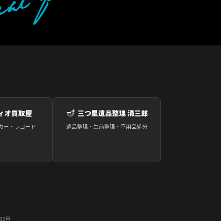
🪔
ィオ買取屋
三つ星遺品整理 清三郎
カー・レコード
遺品整理・生前整理・不用品処分
32号