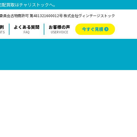
宅配買取はチャリストックへ。
員会古物商許可 第481321600012号 株式会社ヴィンテージストック
例
よくある質問
お客様の声
今すぐ見積
NTS
FAQ
USER VOICE