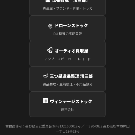
貴金属・ブランド・骨董・トレカ
🛸
ドローンストック
DJI 機種の宅配買取
🎧
オーディオ買取屋
アンプ・スピーカー・レコード
🪔
三つ星遺品整理 清三郎
遺品整理・生前整理・不用品処分
🏢
ヴィンテージストック
運営会社
古物商許可：長野県公安委員会 第481321600012号 ／ 〒390-0822 長野県松本市神田
一丁目19番32号