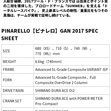
人総合優勝。2017ツール・ド・フランスでは 山岳賞とポイント賞
の二冠を獲得した、プロロードチーム「SUNWEB」を支える「ト
ータルレースバイク」。 史上最高レベルの剛性／重量比をもつその
真価は、チームが実戦で証明し続けている。
PINARELLO【ピナレロ】GAN 2017 SPEC
SHEET
680（XS），710（S），740（M），
SIZE
770（ML）mm
WEIGHT
6.6kg（740mm）
FRAME
Advanced SL-Grade Composite VARIANT ISP
Advanced SL-Grade Composite，Full
FORK
Composite OverDrive 2 Column
DRIVETRAIN
SHIMANO DURA ACE Di2
SHIMANO DURA ACE with POWER METER
CRANK SET
Pro-Compact