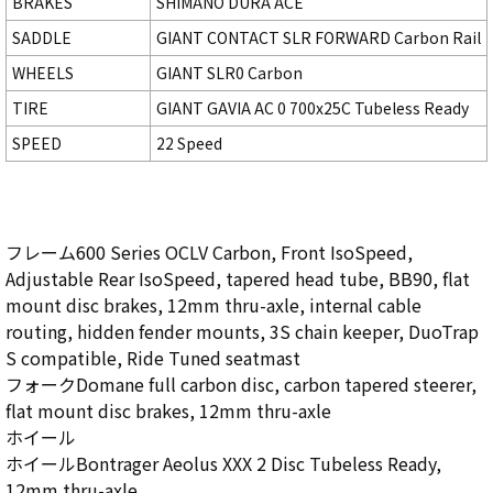
BRAKES
SHIMANO DURA ACE
SADDLE
GIANT CONTACT SLR FORWARD Carbon Rail
WHEELS
GIANT SLR0 Carbon
TIRE
GIANT GAVIA AC 0 700x25C Tubeless Ready
SPEED
22 Speed
フレーム600 Series OCLV Carbon, Front IsoSpeed,
Adjustable Rear IsoSpeed, tapered head tube, BB90, flat
mount disc brakes, 12mm thru-axle, internal cable
routing, hidden fender mounts, 3S chain keeper, DuoTrap
S compatible, Ride Tuned seatmast
フォークDomane full carbon disc, carbon tapered steerer,
flat mount disc brakes, 12mm thru-axle
ホイール
ホイールBontrager Aeolus XXX 2 Disc Tubeless Ready,
12mm thru-axle