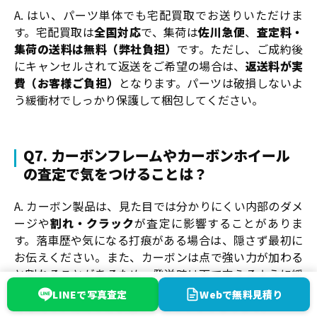
A. はい、パーツ単体でも宅配買取でお送りいただけま
す。宅配買取は
全国対応
で、集荷は
佐川急便
、
査定料・
集荷の送料は無料（弊社負担）
です。ただし、ご成約後
にキャンセルされて返送をご希望の場合は、
返送料が実
費（お客様ご負担）
となります。パーツは破損しないよ
う緩衝材でしっかり保護して梱包してください。
Q7. カーボンフレームやカーボンホイール
の査定で気をつけることは？
A. カーボン製品は、見た目では分かりにくい内部のダメ
ージや
割れ・クラック
が査定に影響することがありま
す。落車歴や気になる打痕がある場合は、隠さず最初に
お伝えください。また、カーボンは点で強い力が加わる
と割れることがあるため、発送時は面で支えるように緩
衝材を当てて梱包すると安心です。気になる箇所は写真
LINEで写真査定
Webで無料見積り
を添えていただくと状態が伝わりやすくなります。