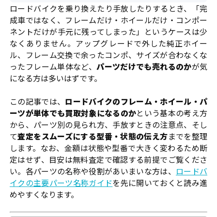
ロードバイクを乗り換えたり手放したりするとき、「完
成車ではなく、フレームだけ・ホイールだけ・コンポー
ネントだけが手元に残ってしまった」というケースは少
なくありません。アップグレードで外した純正ホイー
ル、フレーム交換で余ったコンポ、サイズが合わなくな
ったフレーム単体など、
パーツだけでも売れるのか
が気
になる方は多いはずです。
この記事では、
ロードバイクのフレーム・ホイール・パ
ーツが単体でも買取対象になるのか
という基本の考え方
から、パーツ別の見られ方、手放すときの注意点、そし
て
査定をスムーズにする型番・状態の伝え方
までを整理
します。なお、金額は状態や型番で大きく変わるため断
定はせず、目安は無料査定で確認する前提でご覧くださ
い。各パーツの名称や役割があいまいな方は、
ロードバ
イクの主要パーツ名称ガイド
を先に開いておくと読み進
めやすくなります。