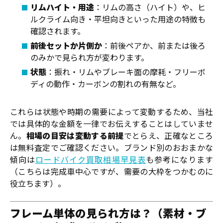
リムハイト・用途
：リムの高さ（ハイト）や、ヒ
ルクライム向き・平坦向きといった用途の特徴も
確認されます。
前後セットか片側か
：前後ペアか、前または後ろ
のみかで見られ方が変わります。
状態
：振れ・リムやブレーキ面の摩耗・フリーボ
ディの動作・カーボンの割れの有無など。
これらは状態や時期の需要によって変動するため、当社
では具体的な金額を一律でお伝えすることはしていませ
ん。
相場の目安は変動する前提
でとらえ、正確なところ
は無料査定でご確認ください。ブランド別のおおまかな
傾向は
ロードバイク買取相場早見表
も参考になります
（こちらは完成車中心ですが、需要の大枠をつかむのに
役立ちます）。
フレーム単体の見られ方は？（素材・ブ