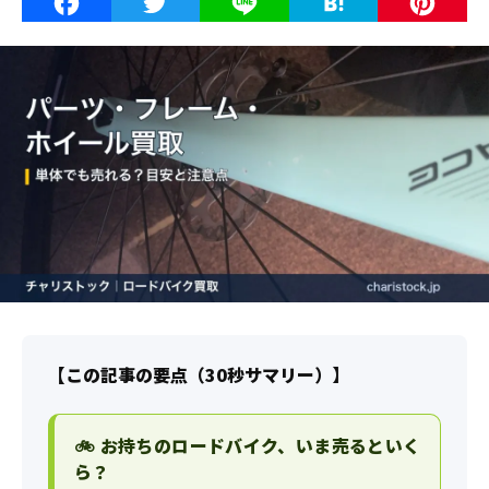
Facebook
Twitter
Line
Haten
P
【この記事の要点（30秒サマリー）】
🚲 お持ちのロードバイク、いま売るといく
ら？