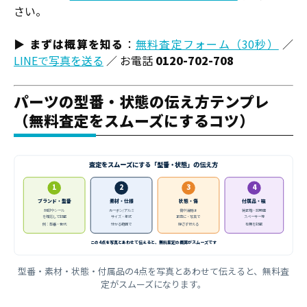
さい。
▶
まずは概算を知る
：
無料査定フォーム（30秒）
／
LINEで写真を送る
／ お電話
0120-702-708
パーツの型番・状態の伝え方テンプレ
（無料査定をスムーズにするコツ）
査定をスムーズにする「型番・状態」の伝え方
1
2
3
4
ブランド・型番
素材・仕様
状態・傷
付属品・箱
刻印やシール
カーボン/アルミ
傷や消耗は
純正箱・説明書
を確認して記載
サイズ・年式
正直に・写真で
スペーサー等
例：型番・世代
分かる範囲で
隠さず伝える
有無を記載
この4点を写真とあわせて伝えると、無料査定の概算がスムーズです
型番・素材・状態・付属品の4点を写真とあわせて伝えると、無料査
定がスムーズになります。