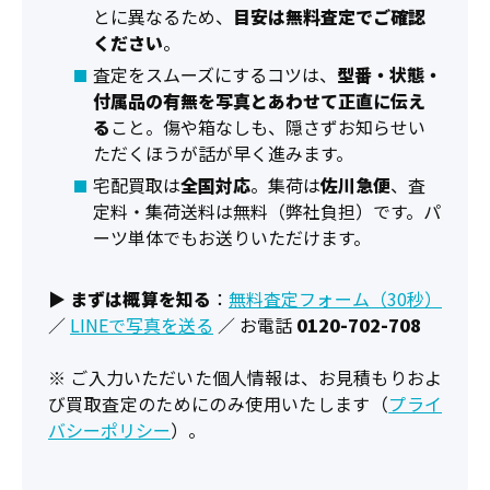
とに異なるため、
目安は無料査定でご確認
ください
。
査定をスムーズにするコツは、
型番・状態・
付属品の有無を写真とあわせて正直に伝え
る
こと。傷や箱なしも、隠さずお知らせい
ただくほうが話が早く進みます。
宅配買取は
全国対応
。集荷は
佐川急便
、査
定料・集荷送料は無料（弊社負担）です。パ
ーツ単体でもお送りいただけます。
▶
まずは概算を知る
：
無料査定フォーム（30秒）
／
LINEで写真を送る
／ お電話
0120-702-708
※ ご入力いただいた個人情報は、お見積もりおよ
び買取査定のためにのみ使用いたします（
プライ
バシーポリシー
）。