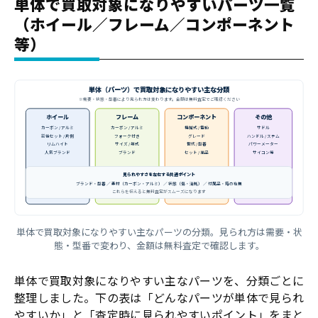
単体で買取対象になりやすいパーツ一覧
（ホイール／フレーム／コンポーネント
等）
単体（パーツ）で買取対象になりやすい主な分類
※需要・状態・型番により見られ方は変わります。金額は無料査定でご確認ください
ホイール
フレーム
コンポーネント
その他
カーボン / アルミ
カーボン / アルミ
機械式 / 電動
サドル
前後セット / 片側
フォーク付き
グレード
ハンドル / ステム
リムハイト
サイズ / 年式
世代 / 型番
パワーメーター
人気ブランド
ブランド
セット / 単品
サイコン等
見られやすさを左右する共通ポイント
ブランド・型番 ／ 素材（カーボン・アルミ） ／ 状態（傷・消耗） ／ 付属品・箱の有無
これらを伝えると無料査定がスムーズになります
単体で買取対象になりやすい主なパーツの分類。見られ方は需要・状
態・型番で変わり、金額は無料査定で確認します。
単体で買取対象になりやすい主なパーツを、分類ごとに
整理しました。下の表は「どんなパーツが単体で見られ
やすいか」と「査定時に見られやすいポイント」をまと