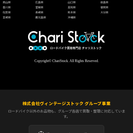
岡山県
広島県
山口県
徳島県
香川県
愛媛県
高知県
福岡県
佐賀県
長崎県
熊本県
大分県
宮崎県
鹿児島県
沖縄県
Copyright© ChariStock. All Rights Reserved.
株式会社ヴィンテージストック グループ事業
ロードバイク以外のお品物も、グループ各店で買取・整理に対応していま
す。