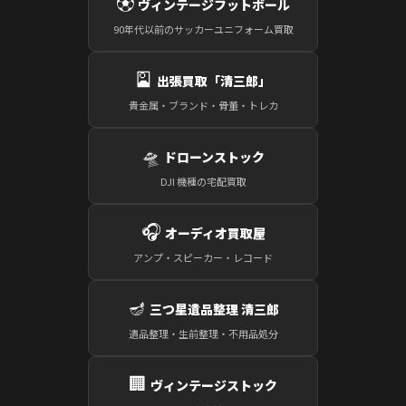
⚽
ヴィンテージフットボール
90年代以前のサッカーユニフォーム買取
🎴
出張買取「清三郎」
貴金属・ブランド・骨董・トレカ
🛸
ドローンストック
DJI 機種の宅配買取
🎧
オーディオ買取屋
アンプ・スピーカー・レコード
🪔
三つ星遺品整理 清三郎
遺品整理・生前整理・不用品処分
🏢
ヴィンテージストック