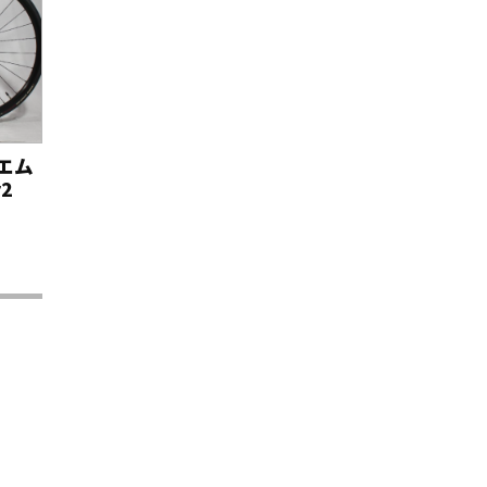
エム
r2