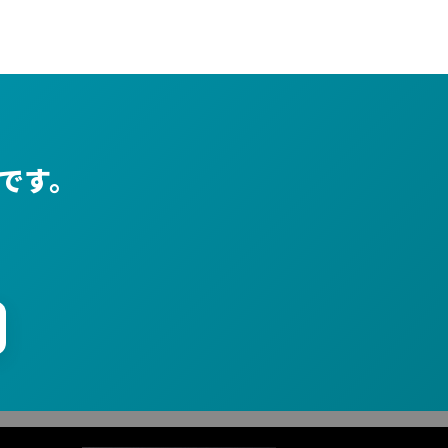
です。
。