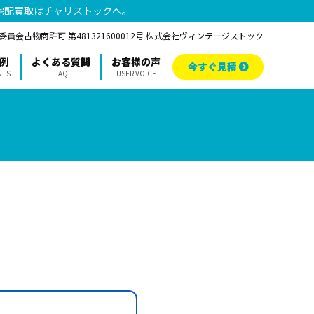
宅配買取はチャリストックへ。
員会古物商許可 第481321600012号 株式会社ヴィンテージストック
例
よくある質問
お客様の声
今すぐ見積
NTS
FAQ
USER VOICE