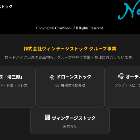
Copyright© ChariStock. All Rights Reserved.
株式会社ヴィンテージストック グループ事業
ロードバイク以外のお品物も、グループ各店で買取・整理に対応しています。
🛸
🎧
取「清三郎」
ドローンストック
オーデ
ド・骨董・トレカ
DJI 機種の宅配買取
アンプ・スピー
🏢
ヴィンテージストック
運営会社