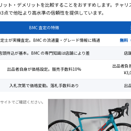
メリット・デメリットを比較することをおすすめします。チャリ
の3点で他社より高水準の信頼性を提供しています。
BMC 査定の特徴
定士が実機査定。BMC の流通量・グレード情報に精通
無料
店頭持込が基本。BMC の専門知識は店舗により差
店
出品者負担
出品者自身が価格設定。販売手数料10%
¥3
入札次第で価格変動。落札手数料あり
出
公式サイトでご確認ください。