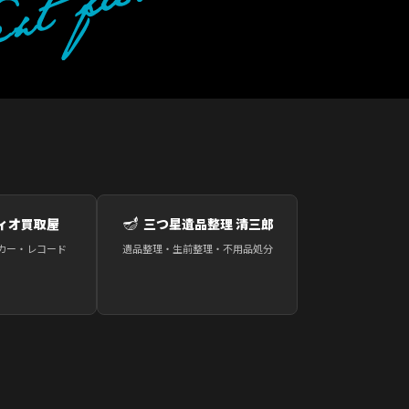
🪔
ィオ買取屋
三つ星遺品整理 清三郎
カー・レコード
遺品整理・生前整理・不用品処分