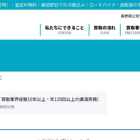
荷時）・査定料無料・最短即日でのお振込み！ロードバイク・自転車の
長野県公安委
私たちにできること
買取の流れ
買取事
FOR YOU
FLOW
PRECEDE
C
/ 買取業界経験10年以上・年120回以上の講演実績）
00012号