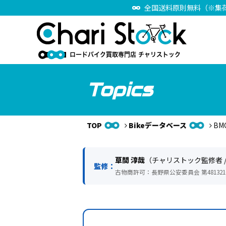
全国送料原則無料（※集
Topics
TOP
Bikeデータベース
BM
草間 淳哉
（チャリストック監修者 
監修：
古物商許可：長野県公安委員会 第4813216