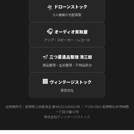
🛸
ドローンストック
DJI 機種の宅配買取
🎧
オーディオ買取屋
アンプ・スピーカー・レコード
🪔
三つ星遺品整理 清三郎
遺品整理・生前整理・不用品処分
🏢
ヴィンテージストック
運営会社
古物商許可：長野県公安委員会 第481321600012号 ／ 〒390-0822 長野県松本市神田
一丁目19番32号
株式会社ヴィンテージストック